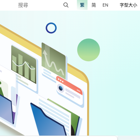
繁
简
EN
字型大小